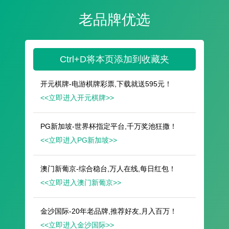
遥想公瑾当年，小乔初嫁了，雄姿英发。
羽扇纶巾，谈笑间，樯橹灰飞烟灭。
故国神游，多情应笑我，早生华发。
人生如梦，一尊还酹江月。